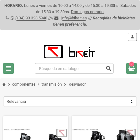
HORARIO:
Lunes a viernes de 10:00 a 14:00 y de 15:30 a 19:30hs. Sábados
de 15:30 a 19:30hs.
Domingos cerrado.
(+34) 93 323 5940
////
:
info@bikeit.es
///
Recogidas de bicicletas
tienen preferencia.
person
0
view_headline
search
chevron_right
chevron_right
chevron_right
componentes
transmisión
desviador
Relevancia