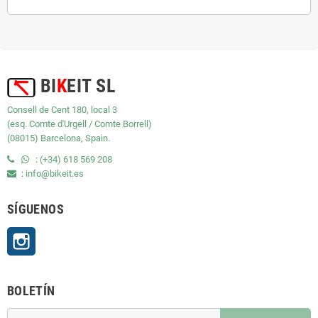
BI
K
EIT SL
Consell de Cent 180, local 3
(esq. Comte d'Urgell / Comte Borrell)
(08015) Barcelona, Spain.
:
(+34) 618 569 208
:
info@bikeit.es
SÍGUENOS
Instagram
BOLETÍN