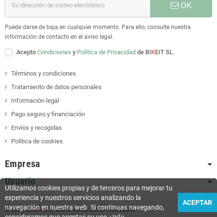
OK
Puede darse de baja en cualquier momento. Para ello, consulte nuestra
información de contacto en el aviso legal.
Acepto
Condiciones
y
Politica de Privacidad
de BI
K
EIT SL.
Términos y condiciones
Tratamiento de datos personales
Información legal
Pago seguro y financiación
Envíos y recogidas
Política de cookies
Empresa
Usuario
Utilizamos cookies propias y de terceros para mejorar tu
experiencia y nuestros servicios analizando la
ACEPTAR
navegación en nuestra web. Si continuas navegando,
© 2018 BI
K
EIT S.L., todos los derechos reservados.