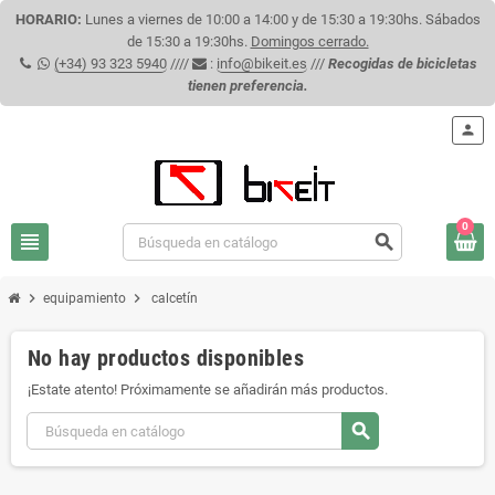
HORARIO:
Lunes a viernes de 10:00 a 14:00 y de 15:30 a 19:30hs. Sábados
de 15:30 a 19:30hs.
Domingos cerrado.
(+34) 93 323 5940
////
:
info@bikeit.es
///
Recogidas de bicicletas
tienen preferencia.
person
0
view_headline
search
chevron_right
chevron_right
equipamiento
calcetín
No hay productos disponibles
¡Estate atento! Próximamente se añadirán más productos.
search