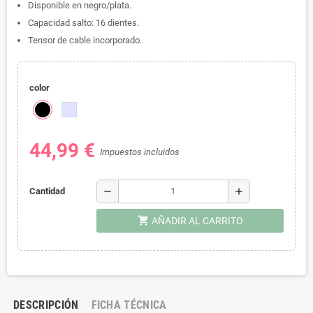
Disponible en negro/plata.
Capacidad salto: 16 dientes.
Tensor de cable incorporado.
color
44,99 €
Impuestos incluidos
remove
add
Cantidad
shopping_cart
AÑADIR AL CARRITO
DESCRIPCIÓN
FICHA TÉCNICA