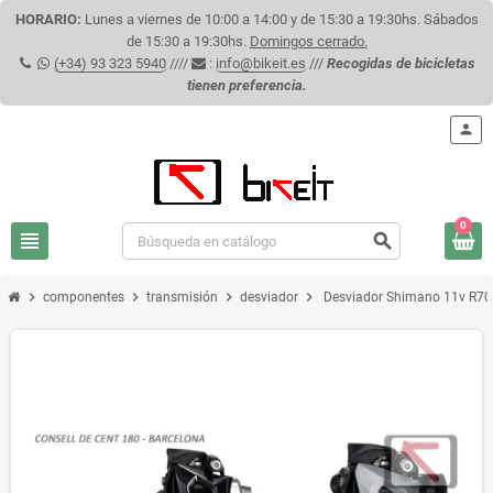
HORARIO:
Lunes a viernes de 10:00 a 14:00 y de 15:30 a 19:30hs. Sábados
de 15:30 a 19:30hs.
Domingos cerrado.
(+34) 93 323 5940
////
:
info@bikeit.es
///
Recogidas de bicicletas
tienen preferencia.
person
0
view_headline
search
chevron_right
chevron_right
chevron_right
chevron_right
componentes
transmisión
desviador
Desviador Shimano 11v R70