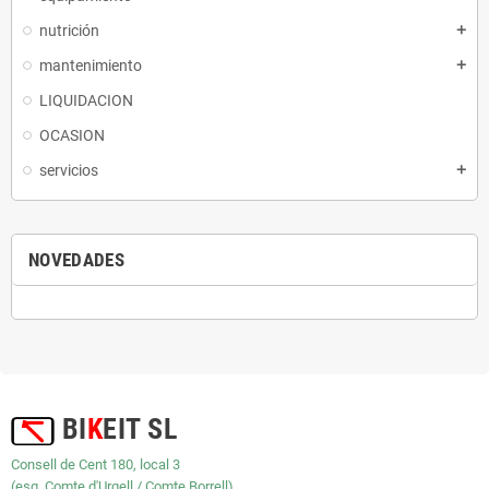
nutrición
mantenimiento
LIQUIDACION
OCASION
servicios
NOVEDADES
BI
K
EIT SL
Consell de Cent 180, local 3
(esq. Comte d'Urgell / Comte Borrell)